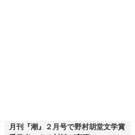
月刊『潮』２月号で野村胡堂文学賞