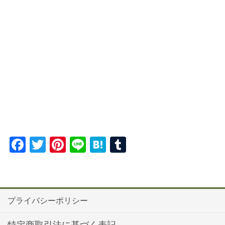
Fa
T
Pi
Li
H
T
ce
wi
nt
ne
at
u
bo
tte
er
en
m
ok
r
es
a
bl
プライバシーポリシー
t
r