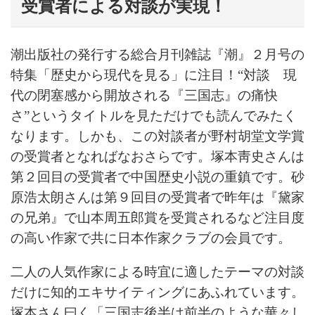
受賞者による対談が実現！
潮出版社の発行する総合月刊雑誌『潮』２月号の
特集「歴史から現代を見る」に注目！“対談 現
代の閉塞感から開放される『三国志』の痛快
さ”というタイトルを見ただけでも読んでみたく
なります。しかも、この対談者が野村胡堂文学賞
の受賞者となればなおさらです。塚本靑史さんは
第２回目の受賞者で中国歴史小説の重鎮です。砂
原浩太朗さんは第９回目の受賞者で昨年は『黛家
の兄弟』で山本周五郎賞を受賞されるなど注目度
の高い作家で共に日本作家クラブの会員です。
二人の人気作家による時宜に適したテーマの対談
だけに知的エキサイティングにあふれています。
塚本さん曰く「三国志後半は前半のような華々し