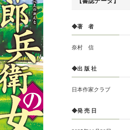
【書誌データ】
◆著 者
奈村 信
◆出 版 社
日本作家クラブ
◆発 売 日