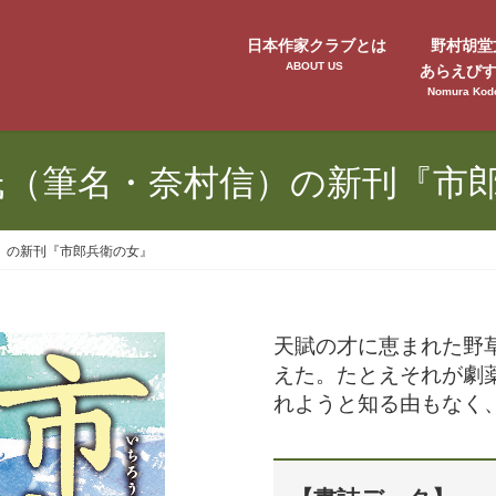
日本作家クラブとは
野村胡堂
ABOUT US
あらえび
Nomura Kod
氏（筆名・奈村信）の新刊『市
）の新刊『市郎兵衛の女』
天賦の才に恵まれた野
えた。たとえそれが劇
れようと知る由もなく