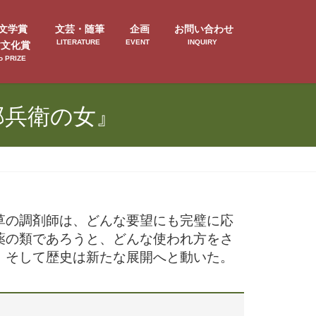
文学賞
文芸・随筆
企画
お問い合わせ
LITERATURE
EVENT
INQUIRY
す文化賞
o PRIZE
郎兵衛の女』
草の調剤師は、どんな要望にも完璧に応
薬の類であろうと、どんな使われ方をさ
、そして歴史は新たな展開へと動いた。