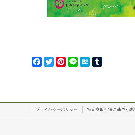
Fa
T
Pi
Li
H
T
ce
wi
nt
ne
at
u
bo
tte
er
en
m
ok
r
es
a
bl
t
r
プライバシーポリシー
特定商取引法に基づく表