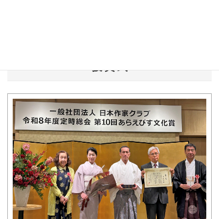
日本作家クラブ理事長 郷原 宏
授 賞 式