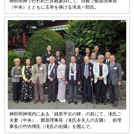
神田明神で行われた昇殿参拝にて。拝殿で郷原理事長
（中央）とともに玉串を捧げる滝洸一郎氏。
神田明神境内にある「銭形平次の碑」の前にて。滝氏ご
夫妻（中央）、郷原理事長（滝氏令夫人の左隣）、前理
事長の竹内博氏（滝氏の右隣）を囲んで。