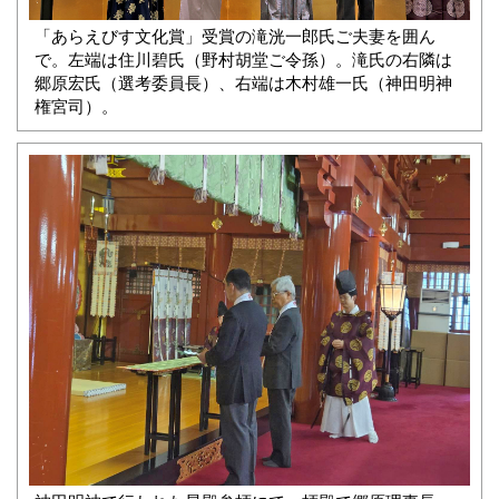
「あらえびす文化賞」受賞の滝洸一郎氏ご夫妻を囲ん
で。左端は住川碧氏（野村胡堂ご令孫）。滝氏の右隣は
郷原宏氏（選考委員長）、右端は木村雄一氏（神田明神
権宮司）。